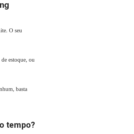
ing
ite. O seu
 de estoque, ou
enhum, basta
to tempo?