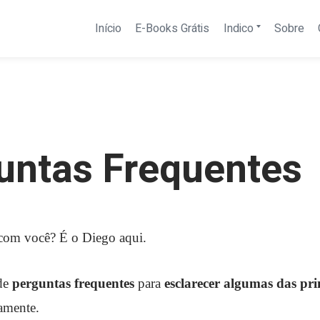
Expandir
Início
E-Books Grátis
Indico
Sobre
menu
filho
untas Frequentes
com você? É o Diego aqui.
 de
perguntas frequentes
para
esclarecer algumas das pri
amente.