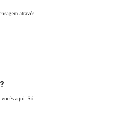
ensagem através
a?
a vocês aqui. Só