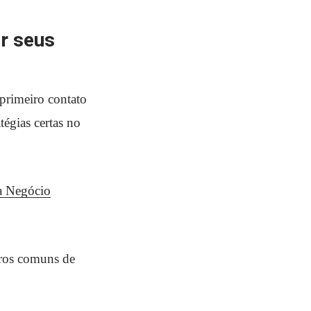
r seus
primeiro contato
tégias certas no
a Negócio
rros comuns de