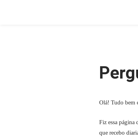
Pular
Diego
para
Koscky
o
-
conteúdo
Marketing
Digital
e
Web
Perg
Olá! Tudo bem 
Fiz essa página
que recebo diari