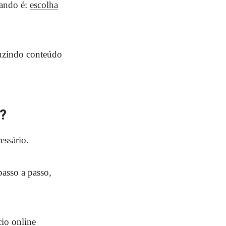
çando é:
escolha
duzindo conteúdo
?
essário.
passo a passo,
cio online