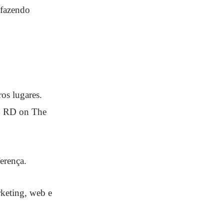
 fazendo
os lugares.
 o RD on The
erença.
rketing, web e