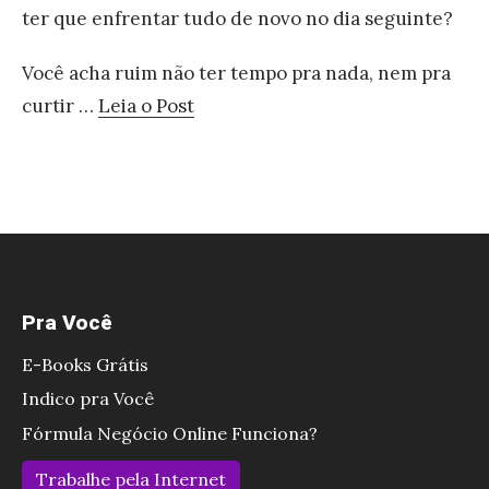
ter que enfrentar tudo de novo no dia seguinte?
d
i
o
o
Você acha ruim não ter tempo pra nada, nem pra
r
n
curtir …
Leia o Post
D
a
C
e
M
o
v
e
m
e
s
o
L
m
G
e
o
a
Pra Você
r
?
n
O
D
E-Books Grátis
h
q
á
Indico pra Você
a
u
R
r
Fórmula Negócio Online Funciona?
e
e
D
Trabalhe pela Internet
é
s