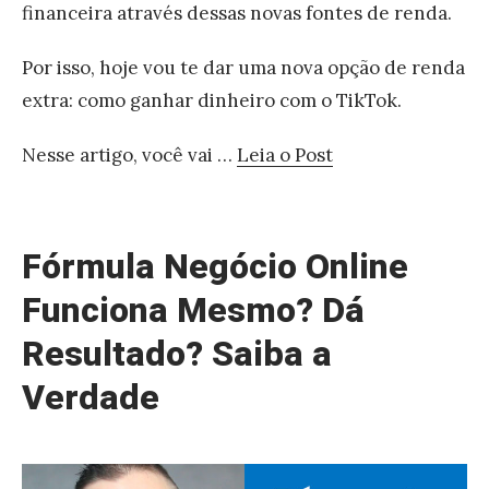
e
financeira através dessas novas fontes de renda.
e
n
s
t
Por isso, hoje vou te dar uma nova opção de renda
:
a
extra: como ganhar dinheiro com o TikTok.
O
e
s
Nesse artigo, você vai …
Leia o Post
A
8
«
u
M
F
m
e
ó
Fórmula Negócio Online
e
l
r
n
Funciona Mesmo? Dá
h
m
t
Resultado? Saiba a
o
u
a
r
l
Verdade
r
e
a
s
s
N
e
q
e