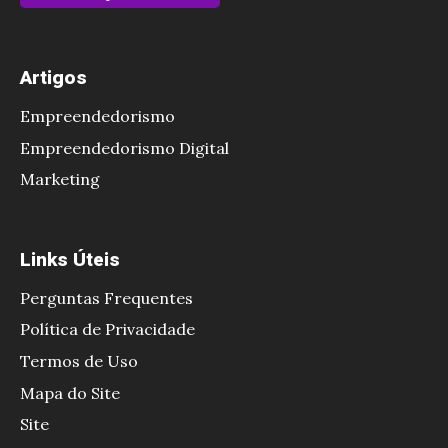
i
e
u
n
c
l
h
Artigos
o
t
e
m
Empreendedorismo
a
i
o
d
Empreendedorismo Digital
r
f
o
Marketing
o
u
?
c
n
S
o
Links Úteis
c
a
m
i
i
Perguntas Frequentes
o
o
b
Política de Privacidade
T
n
a
Termos de Uso
i
a
a
Mapa do Site
k
o
V
Site
T
L
e