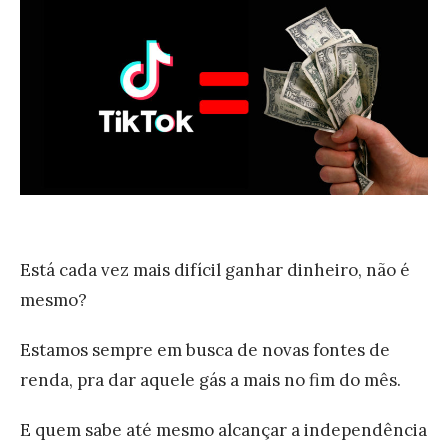
a
u
r
s
a
a
E
r
m
e
p
s
r
s
e
a
e
F
Está cada vez mais difícil ganhar dinheiro, não é
n
e
mesmo?
d
r
e
Estamos sempre em busca de novas fontes de
r
d
renda, pra dar aquele gás a mais no fim do mês.
a
o
m
E quem sabe até mesmo alcançar a independência
r