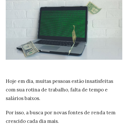
o
f
u
n
c
i
o
n
a
Hoje em dia, muitas pessoas estão insatisfeitas
o
com sua rotina de trabalho, falta de tempo e
L
salários baixos.
e
a
Por isso, a busca por novas fontes de renda tem
d
crescido cada dia mais.
l