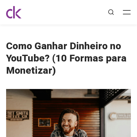
Pular
para
Diego
Me
Pesquisar
Koscky
o
-
conteúdo
Marketing
Como Ganhar Dinheiro no
Digital
e
YouTube? (10 Formas para
Web
Monetizar)