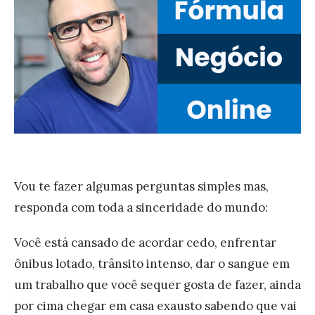
u
u
g
s
e
ó
C
T
c
l
o
i
i
d
o
e
o
O
n
E
n
t
m
l
e
p
i
Vou te fazer algumas perguntas simples mas,
s
r
n
responda com toda a sinceridade do mundo:
e
e
Você está cansado de acordar cedo, enfrentar
e
F
ônibus lotado, trânsito intenso, dar o sangue em
n
u
um trabalho que você sequer gosta de fazer, ainda
d
n
por cima chegar em casa exausto sabendo que vai
e
c