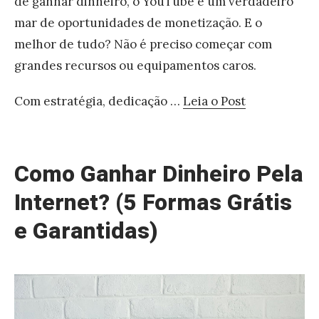
de ganhar dinheiro, o YouTube é um verdadeiro
mar de oportunidades de monetização. E o
melhor de tudo? Não é preciso começar com
grandes recursos ou equipamentos caros.
Com estratégia, dedicação …
Leia o Post
«
O
q
Como Ganhar Dinheiro Pela
u
Internet? (5 Formas Grátis
e
e Garantidas)
é
e
c
o
m