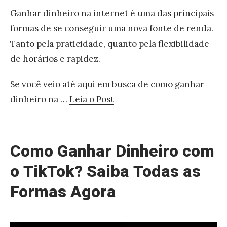
o
Ganhar dinheiro na internet é uma das principais
v
formas de se conseguir uma nova fonte de renda.
e
Tanto pela praticidade, quanto pela flexibilidade
r
de horários e rapidez.
s
Se você veio até aqui em busca de como ganhar
?
dinheiro na …
Leia o Post
S
«
a
L
i
i
Como Ganhar Dinheiro com
b
v
a
o TikTok? Saiba Todas as
r
c
Formas Agora
o
o
s
m
p
o